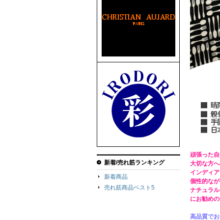
頑張った自
新着/売れ筋ランキング
大切な方へ
インディア
新着商品
個性的なが
売れ筋商品ベスト5
ナチュラル
にお勧めの
高品質でお