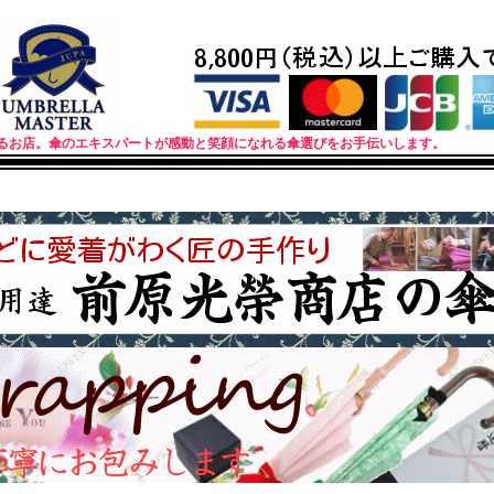
がいるお店。傘のエキスパートが感動と笑顔になれる傘選びをお手伝いします。