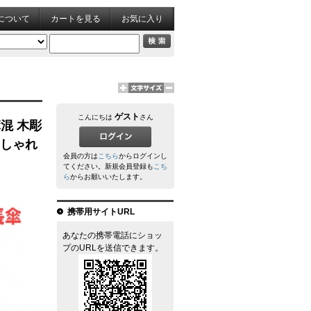
について
カートを見る
お気に入り
ゲスト
こんにちは
さん
麻混 木彫
おしゃれ
会員の方は
こちら
からログインし
てください。新規会員登録も
こち
ら
からお願いいたします。
携帯用サイトURL
あなたの携帯電話にショッ
プのURLを送信できます。