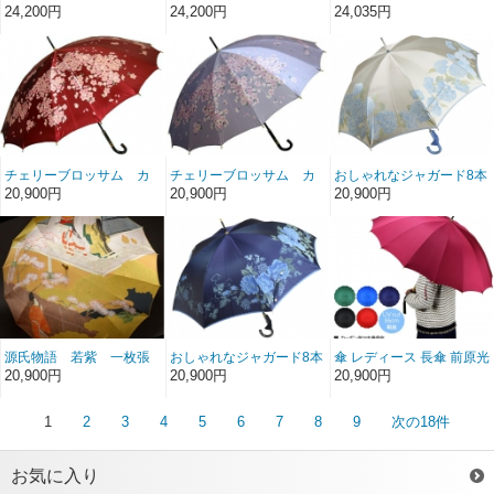
榮商店 16本骨 雨傘 花の
榮商店 16本骨 雨傘 花の
ン８本骨 高級 雨傘 裏花柄
24,200円
24,200円
24,035円
総柄 ボーダー ジャガード
総柄 ボーダー ジャガード
マイ コートヤード My
フィオーレ Fiore ネイビ
フィオーレ Fiore ラベン
Courtyard 親骨60cm 手開
ー 前原傘 かさ 婦人用 皇
ダー 前原傘 かさ 婦人用
き 東京プリント TOKYO
室御用達 前原光栄商店製
皇室御用達 前原光栄商店
PRINT 日本製 おしゃれ ブ
製
ランド Tokyo Made 婦人
女
チェリーブロッサム カ
チェリーブロッサム カ
おしゃれなジャガード8本
ーボン16本骨雨傘（エン
ーボン16本骨雨傘（パー
骨長傘 絵おり 紫陽花/アジ
20,900円
20,900円
20,900円
ジ）
プル）
サイ(ベージュ) 槙田商店
甲州織 日本製雨傘 レディ
ース 女
源氏物語 若紫 一枚張
おしゃれなジャガード8本
傘 レディース 長傘 前原光
りカーボン16本骨雨傘
骨長傘 絵おり 薔薇と葡萄/
榮商店 カーボン 16本骨
20,900円
20,900円
20,900円
バラとブドウ(ネイビー)
高級 雨傘 NEW TRAD-16-
槙田商店 甲州織 日本製雨
Carbon No.1 軽量 無地 親
傘 レディース 女
骨55cm 前原傘 匠 皇室御
1
2
3
4
5
6
7
8
9
次の18件
用達前原光栄商店 ブラン
ド かさ 女 送料無料
お気に入り