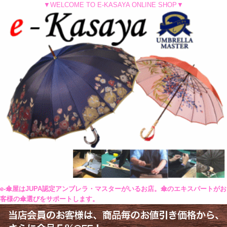
▼WELCOME TO E-KASAYA ONLINE SHOP▼
e-傘屋はJUPA認定アンブレラ・マスターがいるお店。傘のエキスパートがお
客様の傘選びをサポートします。