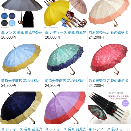
CARBON 無地 前原傘 か
Carbon 婦人用 前原傘 か
士用 かさ 男
さ 皇室御用達前原光栄商
さ 皇室御用達 前原光栄商
店製 紳士用 男
店製
傘 メンズ 長傘 前原光榮商
傘 レディース 長傘 前原光
前原光榮商店 花の総柄ボ
店 16本骨 雨傘 晴雨兼用
榮商店 カーボン 16本骨
ーダージャガード婦人用
28,600円
28,600円
24,200円
傘 NEW TRAD-16 無地 前
雨傘 ラインアート柄 ジャ
16本骨雨傘(ローズ)皇室
原傘 かさ 皇室御用達前原
ガード EN えん カエデ手
御用達前原光栄商店製
光栄商店製 紳士用 男
元 婦人用 前原傘 かさ 皇
室御用達 前原光栄商店製
前原光榮商店 花の総柄ボ
前原光榮商店 花の総柄ボ
前原光榮商店 花の総柄ボ
ーダージャガード婦人用
ーダージャガード婦人用
ーダージャガード婦人用
24,200円
24,200円
24,200円
16本骨雨傘(ライトブル
16本骨雨傘(ミントグリー
16本骨雨傘(ワイン)皇室
ー)皇室御用達前原光栄商
ン)皇室御用達前原光栄商
御用達前原光栄商店製
店製
店製
傘 レディース 長傘 前原光
傘 レディース 長傘 前原光
傘 レディース 長傘 カーボ