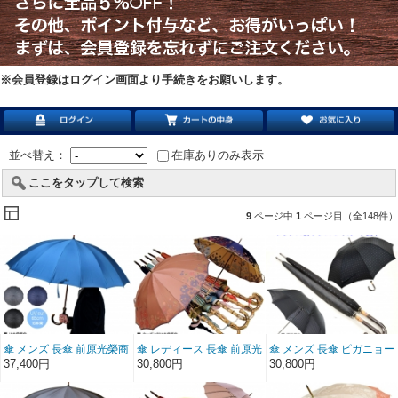
※会員登録はログイン画面より手続きをお願いします。
並べ替え：
在庫ありのみ表示
ここをタップして検索
9
ページ中
1
ページ目（全148件）
傘 メンズ 長傘 前原光榮商
傘 レディース 長傘 前原光
傘 メンズ 長傘 ピガニョー
店 大判 カーボン 16本骨
榮商店 カーボン 16本骨
ル フランス製 ジャガード
37,400円
30,800円
30,800円
雨傘 晴雨兼用傘 NEW
雨傘 花柄ジャガード
雨傘 手開き 全2色 親骨
TRAD-16 LONG
Florist フローリスト-
65cm 8本骨 木製手元 紳