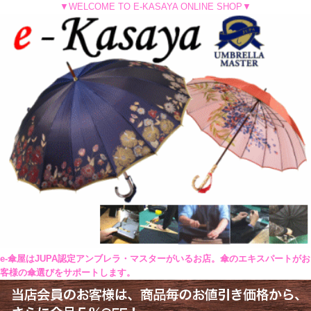
▼WELCOME TO E-KASAYA ONLINE SHOP▼
e-傘屋はJUPA認定アンブレラ・マスターがいるお店。傘のエキスパートがお
客様の傘選びをサポートします。