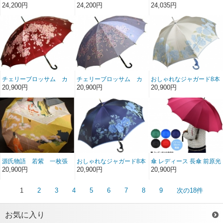
榮商店 16本骨 雨傘 花の
榮商店 16本骨 雨傘 花の
ン８本骨 高級 雨傘 裏花柄
24,200円
24,200円
24,035円
総柄 ボーダー ジャガード
総柄 ボーダー ジャガード
マイ コートヤード My
フィオーレ Fiore ネイビ
フィオーレ Fiore ラベン
Courtyard 親骨60cm 手開
ー 前原傘 かさ 婦人用 皇
ダー 前原傘 かさ 婦人用
き 東京プリント TOKYO
室御用達 前原光栄商店製
皇室御用達 前原光栄商店
PRINT 日本製 おしゃれ ブ
製
ランド Tokyo Made 婦人
女
チェリーブロッサム カ
チェリーブロッサム カ
おしゃれなジャガード8本
ーボン16本骨雨傘（エン
ーボン16本骨雨傘（パー
骨長傘 絵おり 紫陽花/アジ
20,900円
20,900円
20,900円
ジ）
プル）
サイ(ベージュ) 槙田商店
甲州織 日本製雨傘 レディ
ース 女
源氏物語 若紫 一枚張
おしゃれなジャガード8本
傘 レディース 長傘 前原光
りカーボン16本骨雨傘
骨長傘 絵おり 薔薇と葡萄/
榮商店 カーボン 16本骨
20,900円
20,900円
20,900円
バラとブドウ(ネイビー)
高級 雨傘 NEW TRAD-16-
槙田商店 甲州織 日本製雨
Carbon No.1 軽量 無地 親
傘 レディース 女
骨55cm 前原傘 匠 皇室御
1
2
3
4
5
6
7
8
9
次の18件
用達前原光栄商店 ブラン
ド かさ 女 送料無料
お気に入り