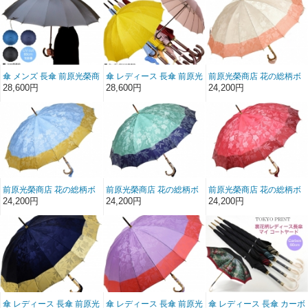
CARBON 無地 前原傘 か
Carbon 婦人用 前原傘 か
士用 かさ 男
さ 皇室御用達前原光栄商
さ 皇室御用達 前原光栄商
店製 紳士用 男
店製
傘 メンズ 長傘 前原光榮商
傘 レディース 長傘 前原光
前原光榮商店 花の総柄ボ
店 16本骨 雨傘 晴雨兼用
榮商店 カーボン 16本骨
ーダージャガード婦人用
28,600円
28,600円
24,200円
傘 NEW TRAD-16 無地 前
雨傘 ラインアート柄 ジャ
16本骨雨傘(ローズ)皇室
原傘 かさ 皇室御用達前原
ガード EN えん カエデ手
御用達前原光栄商店製
光栄商店製 紳士用 男
元 婦人用 前原傘 かさ 皇
室御用達 前原光栄商店製
前原光榮商店 花の総柄ボ
前原光榮商店 花の総柄ボ
前原光榮商店 花の総柄ボ
ーダージャガード婦人用
ーダージャガード婦人用
ーダージャガード婦人用
24,200円
24,200円
24,200円
16本骨雨傘(ライトブル
16本骨雨傘(ミントグリー
16本骨雨傘(ワイン)皇室
ー)皇室御用達前原光栄商
ン)皇室御用達前原光栄商
御用達前原光栄商店製
店製
店製
傘 レディース 長傘 前原光
傘 レディース 長傘 前原光
傘 レディース 長傘 カーボ