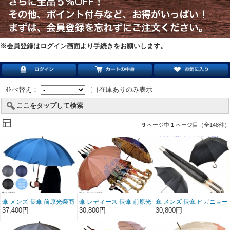
※会員登録はログイン画面より手続きをお願いします。
並べ替え：
在庫ありのみ表示
ここをタップして検索
9
ページ中
1
ページ目（全148件）
傘 メンズ 長傘 前原光榮商
傘 レディース 長傘 前原光
傘 メンズ 長傘 ピガニョー
店 大判 カーボン 16本骨
榮商店 カーボン 16本骨
ル フランス製 ジャガード
37,400円
30,800円
30,800円
雨傘 晴雨兼用傘 NEW
雨傘 花柄ジャガード
雨傘 手開き 全2色 親骨
TRAD-16 LONG
Florist フローリスト-
65cm 8本骨 木製手元 紳