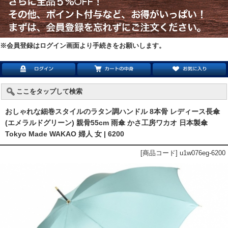
※会員登録はログイン画面より手続きをお願いします。
ここをタップして検索
おしゃれな細巻スタイルのラタン調ハンドル 8本骨 レディース長傘
(エメラルドグリーン) 親骨55cm 雨傘 かさ工房ワカオ 日本製傘
Tokyo Made WAKAO 婦人 女 | 6200
[商品コード] u1w076eg-6200