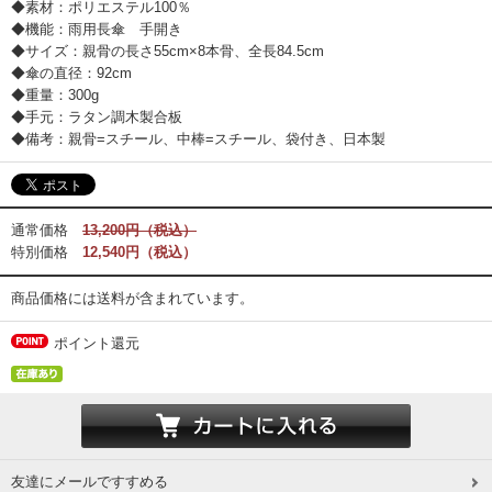
◆素材：ポリエステル100％
◆機能：雨用長傘 手開き
◆サイズ：親骨の長さ55cm×8本骨、全長84.5cm
◆傘の直径：92cm
◆重量：300g
◆手元：ラタン調木製合板
◆備考：親骨=スチール、中棒=スチール、袋付き、日本製
通常価格
13,200円（税込）
特別価格
12,540円（税込）
商品価格には送料が含まれています。
ポイント還元
友達にメールですすめる