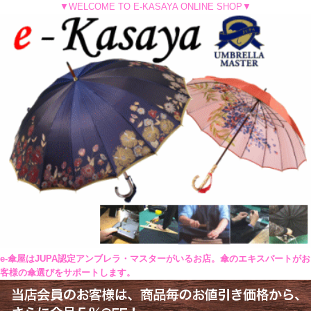
▼WELCOME TO E-KASAYA ONLINE SHOP▼
e-傘屋はJUPA認定アンブレラ・マスターがいるお店。傘のエキスパートがお
客様の傘選びをサポートします。